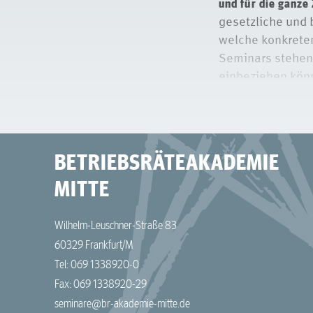
und für die ganze 
gesetzliche und 
welche konkrete
Seminars stehen.
einbeziehen könn
Das Seminar ist 
Schwerbehinderte
Grundlagensemin
BETRIEBSRÄTEAKADEMIE
Bildungszentren 
MITTE
Die Teilnahme an
Wilhelm-Leuschner-Straße 83
60329 Frankfurt/M
Tel: 069 1338920-0
Fax: 069 1338920-29
seminare@br-akademie-mitte.de