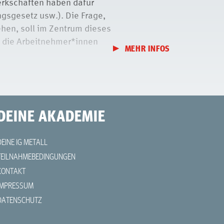
erkschaften haben dafür
gsgesetz usw.). Die Frage,
en, soll im Zentrum dieses
h die Arbeitnehmer*innen
MEHR INFOS
sonen der
tsschutz. Es ist als
seminaren in den zentralen
DEINE AKADEMIE
DEINE IG METALL
AV ist wünschenswert.
TEILNAHMEBEDINGUNGEN
KONTAKT
IMPRESSUM
DATENSCHUTZ